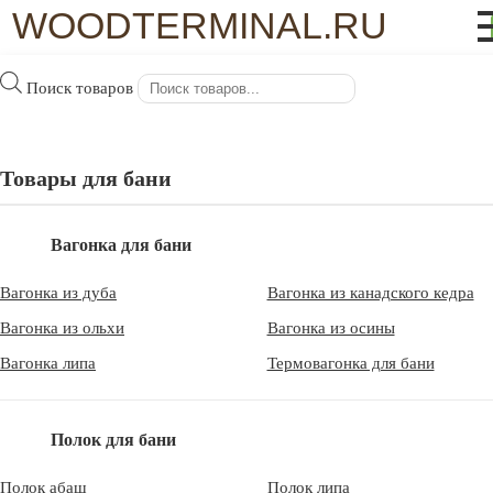
WOODTERMINAL.RU
×
Поиск товаров
WoodTerminal.ru
>
Ель, сосна
Ель, сосна
Товары для бани
Хвойные
породы
Вагонка для бани
древесины наиболее популярны в нашей стране, они наиболее
часто используются при строительстве домов, саун и бань. Это
Вагонка из дуба
Вагонка из канадского кедра
обусловлено и тем, что это наиболее распространенные породы
Вагонка из ольхи
Вагонка из осины
древесины в России, вместе сосна и ель занимают примерно 27%
Вагонка липа
Термовагонка для бани
всех лесных угодий нашей страны.
Что немаловажно, самой предпочтительной для строительства
Полок для бани
считается сосна и ель, произрастающая в северной части
европейской части России, к примеру, мы продаем хвойные
Полок абаш
Полок липа