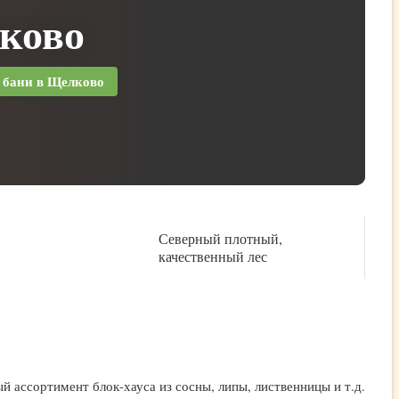
лково
я бани в Щелково
Северный плотный,
качественный лес
 ассортимент блок-хауса из сосны, липы, лиственницы и т.д.