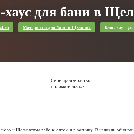
-хаус для бани в Ще
l.ru
Материалы для бани в Щелково
Блок-хаус дл
>
>
Свое производство
пиломатериалов
елково и Щелковском районе оптом и в розницу. В наличии обширный