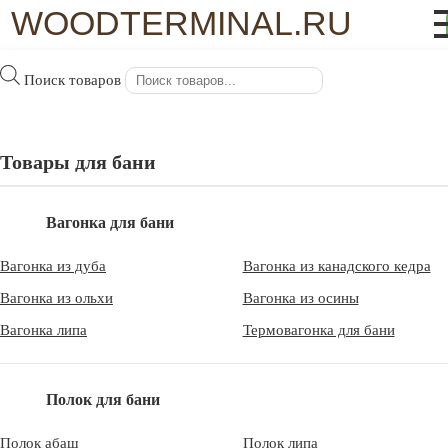
WOODTERMINAL.RU
Поиск товаров
Товары для бани
Вагонка для бани
Двери для бани
Вагонка из дуба
Вагонка из канадского кедра
в Щелково
Вагонка из ольхи
Вагонка из осины
Вагонка липа
Термовагонка для бани
WoodTerminal.ru
>
Материалы для бани в Щелково
>
Полок для бани
Двери для бани в Щелково
Полок абаш
Полок липа