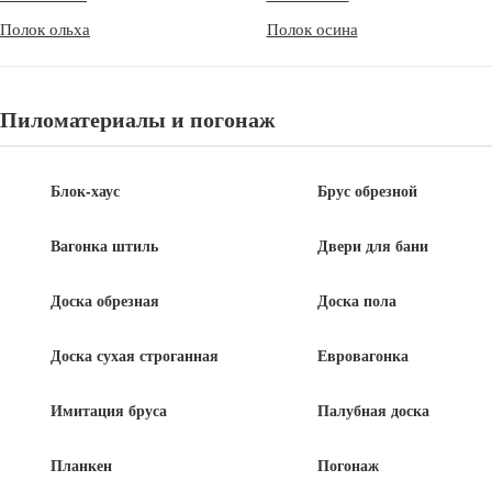
Полок ольха
Полок осина
Пиломатериалы и погонаж
Блок-хаус
Брус обрезной
Вагонка штиль
Двери для бани
100% качественный товар
Доска обрезная
Доска пола
Доска сухая строганная
Евровагонка
Свое производство пиломатериалов
Имитация бруса
Палубная доска
Северный плотный, качественный лес
Планкен
Погонаж