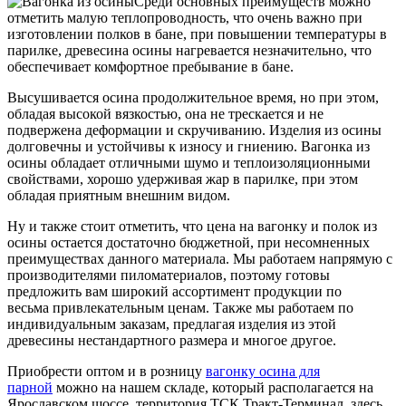
Среди основных преимуществ можно
отметить малую теплопроводность, что очень важно при
изготовлении полков в бане, при повышении температуры в
парилке, древесина осины нагревается незначительно, что
обеспечивает комфортное пребывание в бане.
Высушивается осина продолжительное время, но при этом,
обладая высокой вязкостью, она не трескается и не
подвержена деформации и скручиванию. Изделия из осины
долговечны и устойчивы к износу и гниению. Вагонка из
осины обладает отличными шумо и теплоизоляционными
свойствами, хорошо удерживая жар в парилке, при этом
обладая приятным внешним видом.
Ну и также стоит отметить, что цена на вагонку и полок из
осины остается достаточно бюджетной, при несомненных
преимуществах данного материала. Мы работаем напрямую с
производителями пиломатериалов, поэтому готовы
предложить вам широкий ассортимент продукции по
весьма привлекательным ценам. Также мы работаем по
индивидуальным заказам, предлагая изделия из этой
древесины нестандартного размера и многое другое.
Приобрести оптом и в розницу
вагонку осина для
парной
можно на нашем складе, который располагается на
Ярославском шоссе, территория ТСК Тракт-Терминал, здесь