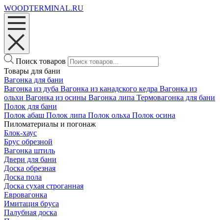
WOODTERMINAL.RU
Поиск товаров
Товары для бани
Вагонка для бани
Вагонка из дуба
Вагонка из канадского кедра
Вагонка из
ольхи
Вагонка из осины
Вагонка липа
Термовагонка для бани
Полок для бани
Полок абаш
Полок липа
Полок ольха
Полок осина
Пиломатериалы и погонаж
Блок-хаус
Брус обрезной
Вагонка штиль
Двери для бани
Доска обрезная
Доска пола
Доска сухая строганная
Евровагонка
Имитация бруса
Палубная доска