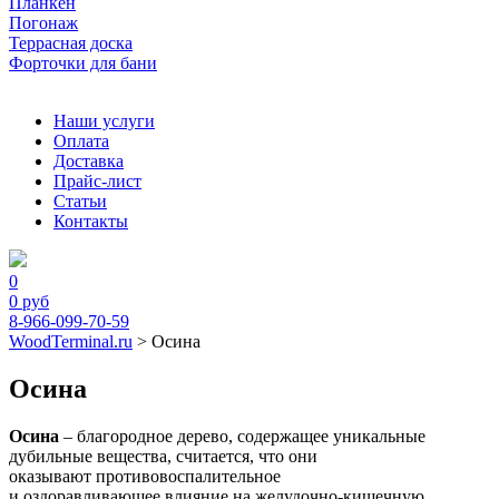
Планкен
Погонаж
Террасная доска
Форточки для бани
Наши услуги
Оплата
Доставка
Прайс-лист
Статьи
Контакты
0
0
руб
8-966-099-70-59
WoodTerminal.ru
>
Осина
Осина
Осина
– благородное дерево, содержащее уникальные
дубильные вещества, считается, что они
оказывают противовоспалительное
и оздоравливающее влияние на желудочно-кишечную