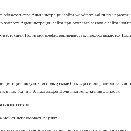
т обязательства Администрации сайта woodterminal.ru по неразг
о запросу Администрации сайта при отправке заявки с сайта или п
ах настоящей Политики конфиденциальности, предоставляются Поль
ше (история покупок, используемые браузеры и операционные сист
х в п.п. 5.2. и 5.3. настоящей Политики конфиденциальности.
льзователя
 может использовать в целях:
я направление уведомлений, запросов, касающихся использования Сай