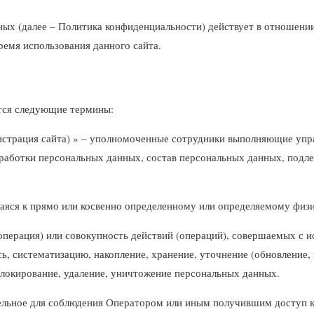
х (далее – Политика конфиденциальности) действует в отношении
время использования данного сайта.
тся следующие термины:
нистрация сайта) » – уполномоченные сотрудники выполняющие упр
бработки персональных данных, состав персональных данных, подл
аяся к прямо или косвенно определенному или определяемому физи
операция) или совокупность действий (операций), совершаемых с и
ь, систематизацию, накопление, хранение, уточнение (обновление, 
 блокирование, удаление, уничтожение персональных данных.
тельное для соблюдения Оператором или иным получившим доступ 