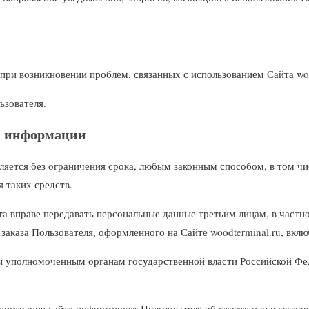
при возникновении проблем, связанных с использованием Сайта woo
ьзователя.
ой информации
ляется без ограничения срока, любым законным способом, в том ч
 таких средств.
та вправе передавать персональные данные третьим лицам, в частн
заказа Пользователя, оформленного на Сайте woodterminal.ru, вклю
ы уполномоченным органам государственной власти Российской Фед
нистрация сайта информирует Пользователя об утрате или разглаш