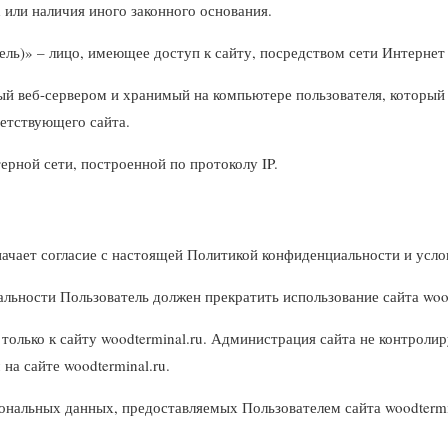
 или наличия иного законного основания.
атель)» – лицо, имеющее доступ к сайту, посредством сети Интернет
й веб-сервером и хранимый на компьютере пользователя, который в
ветствующего сайта.
терной сети, построенной по протоколу IP.
значает согласие с настоящей Политикой конфиденциальности и усл
льности Пользователь должен прекратить использование сайта wood
ько к сайту woodterminal.ru. Администрация сайта не контролируе
на сайте woodterminal.ru.
ональных данных, предоставляемых Пользователем сайта woodtermin