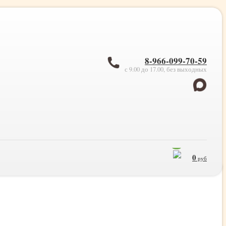
8-966-099-70-59
с 9.00 до 17.00, без выходных
0
0
руб