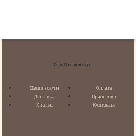
Found"]
WoodTerminal.ru
Наши услуги
Оплата
Доставка
Прайс-лист
Статьи
Контакты