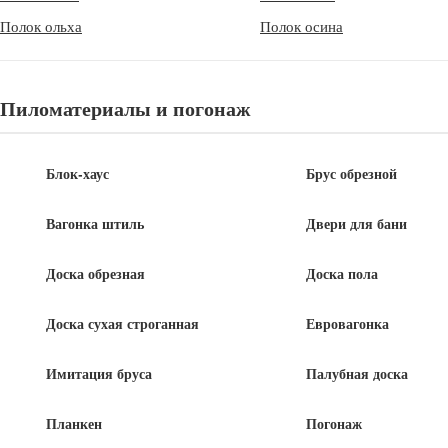
Полок ольха
Полок осина
Полок липа 26 x 120 мм сорт
Полок липа 26 x 90 мм сорт
Экстра, длина 1-3 м
Премиум, длина 1-1.7 м
Пиломатериалы и погонаж
550
240
руб
/м.п.
руб
/м.п.
Блок-хаус
Брус обрезной
Вагонка штиль
Двери для бани
Доска обрезная
Доска пола
Доска сухая строганная
Евровагонка
Имитация бруса
Палубная доска
Полок липа 26 x 90 мм сорт
Полок липа 26 x 90 мм сорт
Планкен
Погонаж
Премиум, длина 1.8-3 м
Экстра, длина 1-1.7 м