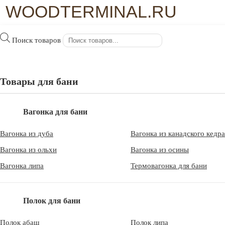
WOODTERMINAL.RU
×
Полок из липы для бани
Поиск товаров
WoodTerminal.ru
>
Полок для бани
>
Полок из липы для бани
Полок – важнейший элемент интерьера бани и сауны, без
Товары для бани
которого невозможно провести традиционные банные
Полок из липы для бани
процедуры.
является выбором
практичным и выгодным одновременно.
Вагонка для бани
Полок из липы цены
Вагонка из дуба
Вагонка из канадского кедра
Вагонка из ольхи
Вагонка из осины
Вагонка липа
Термовагонка для бани
Полок для бани
Полок абаш
Полок липа