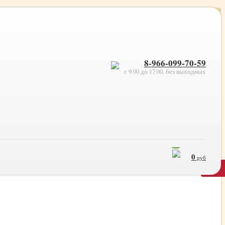
8-966-099-70-59
с 9.00 до 17.00, без выходных
0
0
руб
×