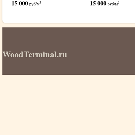
15 000
15 000
3
3
руб
/м
руб
/м
WoodTerminal.ru
© 2012 - 2026