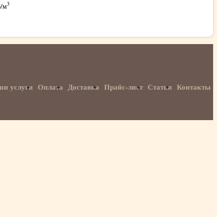
3
б
/м
ши услуги
Оплата
Доставка
Прайс-лист
Статьи
Контакты
E-mail:
info@woodterminal.ru