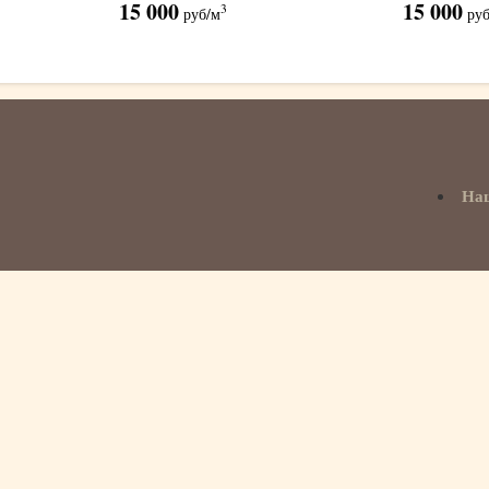
15 000
15 000
3
руб
/м
ру
На