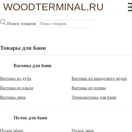
WOODTERMINAL.RU
WoodTerminal.ru
>
Статьи
Поиск товаров
Статьи
В этом разделе нашего сайта будут публиковаться полезные
Товары для бани
статьи и другая информация, которая помогут вам с выбором
пиломатериалов для строительства бани или сауны.
Вагонка для бани
Продажа вагонки из липы оптом
Вагонка из дуба
Вагонка из канадского кедра
Наша компания занимается оптовой продажей
Вагонка из ольхи
Вагонка из осины
вагонки из липы высшего качества. Мы работаем
на рынке отделочных материалов из древесины
Вагонка липа
Термовагонка для бани
более 10 лет и …
Полок для бани
Продажа вагонки для бани от
производителя в Пушкино и
Полок абаш
Полок липа