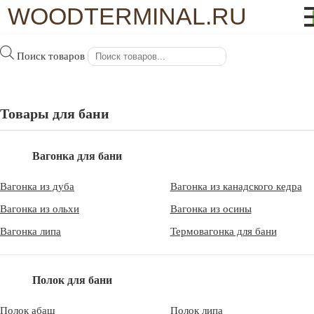
WOODTERMINAL.RU
×
Поиск товаров
Главная
/
Доска пола
/ Доска пола 22×135(143) мм сосна, ель
сорт А, Архангельск
Доска пола 22×135(143) мм сосна, ель
Товары для бани
сорт А, Архангельск
Вагонка для бани
Вагонка из дуба
Вагонка из канадского кедра
Вагонка из ольхи
Вагонка из осины
820
Вагонка липа
Термовагонка для бани
2
руб
/м
Полок для бани
В корзину
Полок абаш
Полок липа