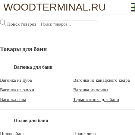
WOODTERMINAL.RU
×
Поиск товаров
Главная
/
Планкен
/ Планкен прямой 140 x 20 x 6000 мм
сосна, ель
Планкен прямой 140 x 20 x 6000 мм
Товары для бани
сосна, ель
Вагонка для бани
Вагонка из дуба
Вагонка из канадского кедра
Вагонка из ольхи
Вагонка из осины
915
Вагонка липа
Термовагонка для бани
руб
/шт.
Полок для бани
В корзину
Полок абаш
Полок липа