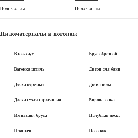
Полок ольха
Полок осина
Детали
Длина
6 м
Пиломатериалы и погонаж
Древесина
Сосна, ель
Блок-хаус
Брус обрезной
Купить в один клик
Вагонка штиль
Двери для бани
Доска обрезная
Доска пола
Описание
Доска сухая строганная
Евровагонка
Прямой планкен широко используется в строительстве и отделке
зданий и сооружений. Его можно применять для обшивки стен,
Имитация бруса
Палубная доска
фасадов, потолков и других поверхностей. Планкен также
используется для создания ограждений и заборов.
Планкен
Погонаж