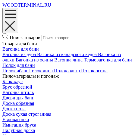
WOODTERMINAL.RU
Поиск товаров
Товары для бани
Вагонка для бани
Вагонка из дуба
Вагонка из канадского кедра
Вагонка из
ольхи
Вагонка из осины
Вагонка липа
Термовагонка для бани
Полок для бани
Полок абаш
Полок липа
Полок ольха
Полок осина
Пиломатериалы и погонаж
Блок-хаус
Брус обрезной
Вагонка штиль
Двери для бани
Доска обрезная
Доска пола
Доска сухая строганная
Евровагонка
Имитация бруса
Палубная доска