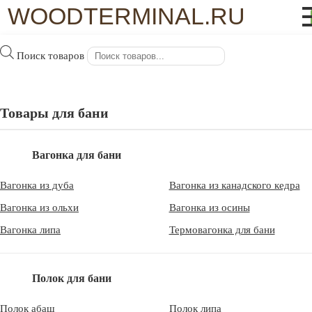
WOODTERMINAL.RU
×
Поиск товаров
WoodTerminal.ru
>
Половая доска
Половая доска
Товары для бани
Пол — основа любого жилого помещения. Есть большая разница
в том, что у нас под ногами. Представьте себе скрипящие
Вагонка для бани
половицы, зазоры между досками, бугрящийся линолеум.
Картинка малопривлекательная. Но так происходит в 95 %
Вагонка из дуба
Вагонка из канадского кедра
случаев, когда материалы для укладки пола выбираются по
Вагонка из ольхи
Вагонка из осины
принципу «это дешевле». Древесина — природный материал для
Вагонка липа
Термовагонка для бани
изготовления пола.
У нас можно купить половую доску
следующих видов
Полок для бани
Полок абаш
Полок липа