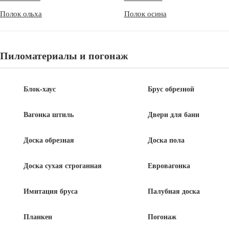
Полок ольха
Полок осина
Половая доска из лиственницы
Пиломатериалы и погонаж
Половая доска из сосны и ели
Блок-хаус
Брус обрезной
Вагонка штиль
Двери для бани
Половая доска из липы
Доска обрезная
Доска пола
Доска сухая строганная
Евровагонка
Доска пола лиственница (массивная)
цены
Имитация бруса
Палубная доска
Планкен
Погонаж
Розничная