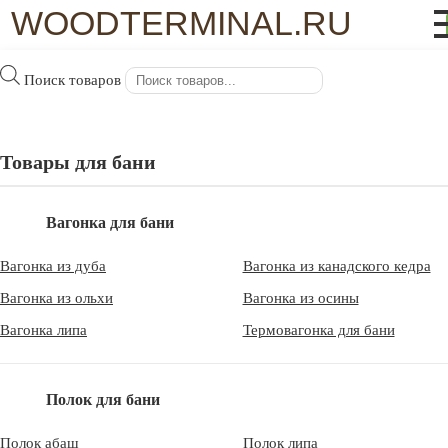
WOODTERMINAL.RU
Поиск товаров
WoodTerminal.ru
>
Спецпредложения
Спецпредложения
Товары для бани
Вагонка для бани
Вагонка из дуба
Вагонка из канадского кедра
WoodTerminal.ru
Вагонка из ольхи
Вагонка из осины
Вагонка липа
Термовагонка для бани
Наши услуги
Оплата
Доставка
Прайс-лист
Полок для бани
Статьи
Контакты
Полок абаш
Полок липа