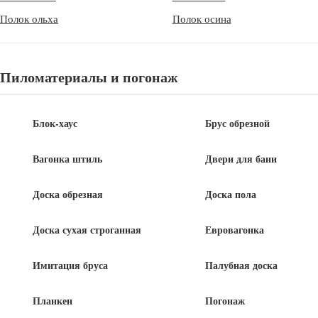
Полок ольха
Полок осина
Пиломатериалы и погонаж
© 2012 - 2026
E-mail:
info@woodterminal.ru
Блок-хаус
Брус обрезной
Вагонка штиль
Двери для бани
Доска обрезная
Доска пола
Доска сухая строганная
Евровагонка
Имитация бруса
Палубная доска
Планкен
Погонаж