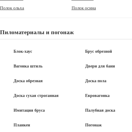
другим путем, на одном из островов неподалеку от Торонто
Полок ольха
Полок осина
компания создала сауну, внешним видом имитирующую форму
грота. Именно внутренним пространством морских пещер и
вдохновлялись авторы при оформлении внутреннего
Пиломатериалы и погонаж
пространства сауны.
Блок-хаус
Брус обрезной
Вагонка штиль
Двери для бани
Доска обрезная
Доска пола
Доска сухая строганная
Евровагонка
Имитация бруса
Палубная доска
Планкен
Погонаж