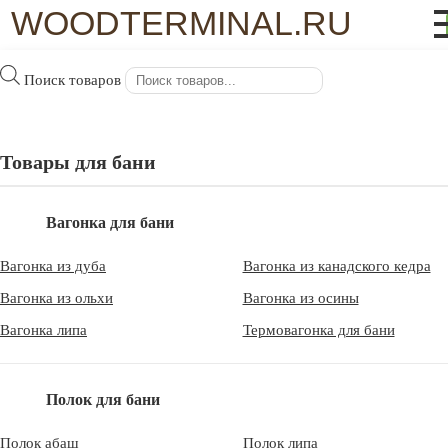
WOODTERMINAL.RU
Поиск товаров
WoodTerminal.ru
>
Статьи
>
Строительство сауны как
искусство
Строительство сауны как искусство
Товары для бани
Как выясняется,
строительство бани
или сауны тоже может
Вагонка для бани
превратиться в настоящее искусство, так канадская
архитектурная студия, с таким близким нам названием Partisans,
Вагонка из дуба
Вагонка из канадского кедра
разработала и воплотила в жизнь проект своего видения
Вагонка из ольхи
Вагонка из осины
современной сауны.
Вагонка липа
Термовагонка для бани
Что сначала нам приходит на ум, когда мы думаем о сауне? Как
правило, это небольшое слабо освещенное помещение,
Полок для бани
прямоугольной или квадратной формы, с несколькими
скамейками для сидения и печью в углу. Но канадцы пошли
Полок абаш
Полок липа