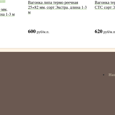
Вагонка липа термо реечная
Вагонка те
25×82 мм, сорт Экстра, длина 1-3
СТС сорт Э
 мм,
м
на 1-3 м
600
620
руб
/м.п.
руб
/м.п
На