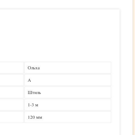
Ольха
A
Штиль
1-3 м
120 мм