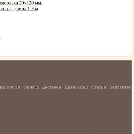
рмоольха 20×120 мм,
кстра, длина 1-3 м
.
ши услуги
Оплата
Доставка
Прайс-лист
Статьи
Контакты