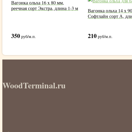
Вагонка ольха 16 x 80 мм,
реечная сорт Экстра, длина 1-3 м
Вагонка ольха 14 x 90
Софтлайн сорт А, дли
350
210
руб
/м.п.
руб
/м.п.
WoodTerminal.ru