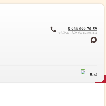
8-966-099-70-59
с 9.00 до 17.00, без выходных
0
0
руб
×