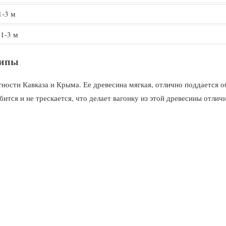
1-3 м
1-3 м
липы
ности Кавказа и Крыма. Ее древесина мягкая, отлично поддается об
бится и не трескается, что делает вагонку из этой древесины от