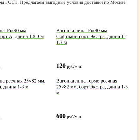
еры ГОСТ. Предлагаем выгодные условия доставки по Москве
па 16×90 мм
Вагонка липа 16×90 мм
орт А, длина 1.8-3 м
Софтлайн сорт Экстра, длина 1-
1.7 м
120
.
руб
/м.п.
па реечная 25×82 мм,
Вагонка липа термо реечная
, длина 1-3 м
25×82 мм, сорт Экстра, длина 1-3
м
600
.
руб
/м.п.