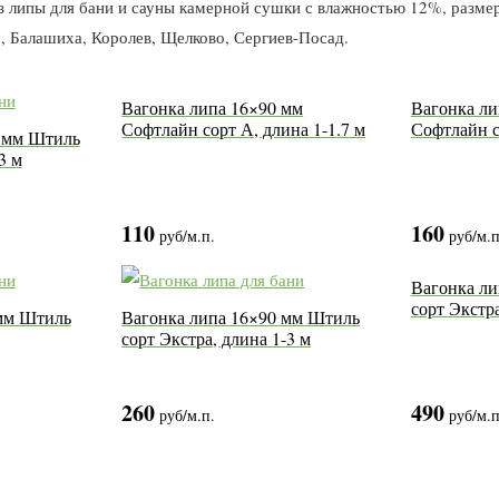
з липы для бани и сауны камерной сушки с влажностью 12%, разм
, Балашиха, Королев, Щелково, Сергиев-Посад.
Вагонка липа 16×90 мм
Вагонка ли
Софтлайн сорт А, длина 1-1.7 м
Софтлайн с
0 мм Штиль
3 м
110
160
руб
/м.п.
руб
/м.п
Вагонка ли
сорт Экстра
 мм Штиль
Вагонка липа 16×90 мм Штиль
сорт Экстра, длина 1-3 м
260
490
руб
/м.п.
руб
/м.п