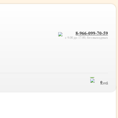
8-966-099-70-59
с 9.00 до 17.00, без выходных
0
0
руб