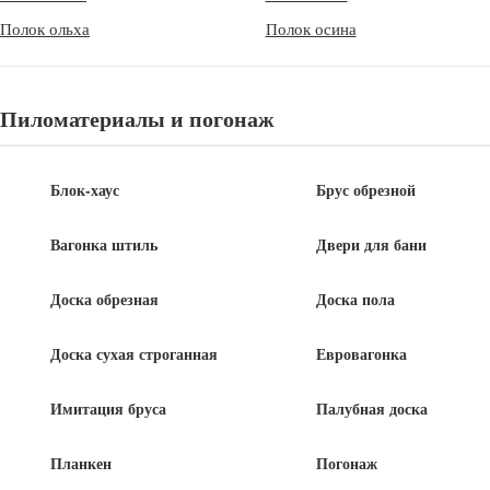
Полок ольха
Полок осина
Пиломатериалы и погонаж
Блок-хаус
Брус обрезной
Вагонка штиль
Двери для бани
100% качественный товар
Доска обрезная
Доска пола
Свое производство пиломатериалов
Доска сухая строганная
Евровагонка
Северный плотный, качественный лес
Имитация бруса
Палубная доска
Удобная и бытрая доставка
Планкен
Погонаж