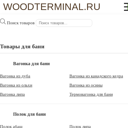
WOODTERMINAL.RU
Поиск товаров
Товары для бани
Вагонка для бани
Вагонка для
Вагонка из дуба
Вагонка из канадского кедра
бани в Москве
Вагонка из ольхи
Вагонка из осины
Вагонка липа
Термовагонка для бани
WoodTerminal.ru
>
Материалы для бани в Москве
>
Полок для бани
Вагонка для бани в Москве
Полок абаш
Полок липа